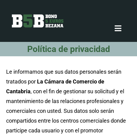
Saltar
al
contenido
Toggle
Naviga
Política de privacidad
Consigue tu bono
Le informamos que sus datos personales serán
Adhiere tu establecimiento
tratados por
La Cámara de Comercio de
Cantabria
, con el fin de gestionar su solicitud y el
Establecimientos adheridos
mantenimiento de las relaciones profesionales y
comerciales con usted. Sus datos solo serán
Preguntas frecuentes
compartidos entre los centros comerciales donde
participe cada usuario y con el promotor
Contacto